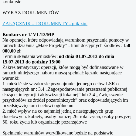
konkursie.
WYKAZ DOKUMENTÓW
ZAŁĄCZNIK - DOKUMENTY - plik zip.
Konkurs nr 1/ VI /13/MP
Na operacje, które odpowiadają warunkom przyznania pomocy w
ramach działania „Małe Projekty” - limit dostępnych środków:
150
000,00 zł
.
Termin składania wniosków:
od dnia 01.07.2013 do dnia
15.07.2013 do godziny 15:00
Zakres tematyczny: operacji, które mogą być dofinansowane w
ramach niniejszego naboru muszą spełniać łącznie następujące
warunki:
1. mieścić się w zakresie przynajmniej jednego celów LSR o
następujących nr : 3.4 „Zagospodarowanie przestrzeni publicznej
służącej integracji i aktywizacji lokalnej” lub 2.4 „Zwiększenie
przychodów ze źródeł pozarolniczych” oraz odpowiadających im
przedsięwzięciom i celowi ogólnemu
2. mieć wpływ na co najmniej jedną z następujących grup
docelowych: kobiety, osoby poniżej 26. roku życia, osoby powyżej
50. roku życia lub organizacje pozarządowe
Spełnienie warunków weryfikowane będzie na podstawie