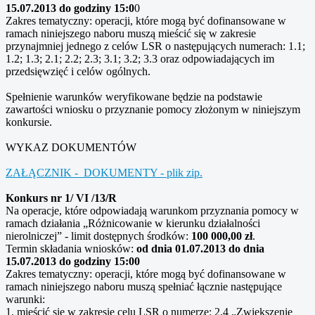
15.07.2013 do godziny 15:0
0
Zakres tematyczny: operacji, które mogą być dofinansowane w
ramach niniejszego naboru muszą mieścić się w zakresie
przynajmniej jednego z celów LSR o następujących numerach: 1.1;
1.2; 1.3; 2.1; 2.2; 2.3; 3.1; 3.2; 3.3 oraz odpowiadających im
przedsięwzięć i celów ogólnych.
Spełnienie warunków weryfikowane będzie na podstawie
zawartości wniosku o przyznanie pomocy złożonym w niniejszym
konkursie.
WYKAZ DOKUMENTÓW
ZAŁĄCZNIK - DOKUMENTY - plik zip.
Konkurs nr 1/ VI /13/R
Na operacje, które odpowiadają warunkom przyznania pomocy w
ramach działania „Różnicowanie w kierunku działalności
nierolniczej” - limit dostępnych środków:
100 000,00 zł
.
Termin składania wniosków:
od dnia 01.07.2013 do dnia
15.07.2013 do godziny 15:00
Zakres tematyczny: operacji, które mogą być dofinansowane w
ramach niniejszego naboru muszą spełniać łącznie następujące
warunki:
1. mieścić się w zakresie celu LSR o numerze: 2.4 „Zwiększenie