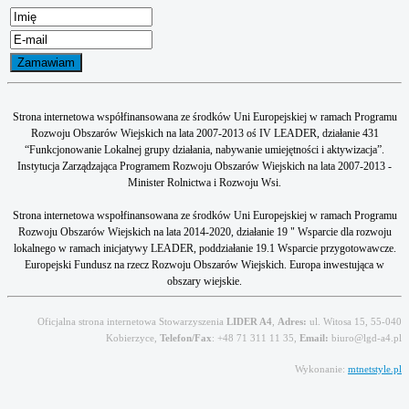
Strona internetowa współfinansowana ze środków Uni Europejskiej w ramach Programu
Rozwoju Obszarów Wiejskich na lata 2007-2013 oś IV LEADER, działanie 431
“Funkcjonowanie Lokalnej grupy działania, nabywanie umiejętności i aktywizacja”.
Instytucja Zarządzająca Programem Rozwoju Obszarów Wiejskich na lata 2007-2013 -
Minister Rolnictwa i Rozwoju Wsi.
Strona internetowa wspołfinansowana ze środków Uni Europejskiej w ramach Programu
Rozwoju Obszarów Wiejskich na lata 2014-2020, działanie 19 " Wsparcie dla rozwoju
lokalnego w ramach inicjatywy LEADER, poddziałanie 19.1 Wsparcie przygotowawcze.
Europejski Fundusz na rzecz Rozwoju Obszarów Wiejskich. Europa inwestująca w
obszary wiejskie.
Oficjalna strona internetowa Stowarzyszenia
LIDER A4
,
Adres:
ul. Witosa 15, 55-040
Kobierzyce,
Telefon/Fax
: +48 71 311 11 35,
Email:
biuro@lgd-a4.pl
Wykonanie:
mtnetstyle.pl