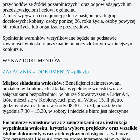
przychodów ze źródeł pozarolniczych” oraz odpowiadających im
przedsięwzięciom i celowi ogólnemu
2. mieć wpływ na co najmniej jedną z następujących grup
docelowych: kobiety, osoby poniżej 26. roku życia, osoby powyżej
50. roku życia lub organizacje pozarządowe
Spełnienie warunków weryfikowane będzie na podstawie
zawartości wniosku o przyznanie pomocy złożonym w niniejszym
konkursie.
WYKAZ DOKUMENTÓW
ZAŁĄCZNIK - DOKUMENTY - plik zip.
Miejsce składania wniosków:
Beneficjenci zainteresowani
udziałem w konkursach składają wypełnione wnioski wraz z
załącznikami bezpośrednio1 w biurze Stowarzyszenia Lider A4,
które mieści się w Kobierzycach przy ul. Witosa 15. II piętro,
godziny otwarcia biura: w środy 08.30 - 16.30, pozostałe dni
tygodnia 7.30 – 15.30, w soboty i niedziele biuro jest nieczynne.
Formularze wniosków wraz z załącznikami oraz instrukcja
wypełniania wniosku, kryteria wyboru projektów oraz wszelkie
istotne dokumenty wraz z ich wykazem
dostępne są w biurze
Stowarzyszenia Lider A4 oraz na stronie internetowej www.lider-