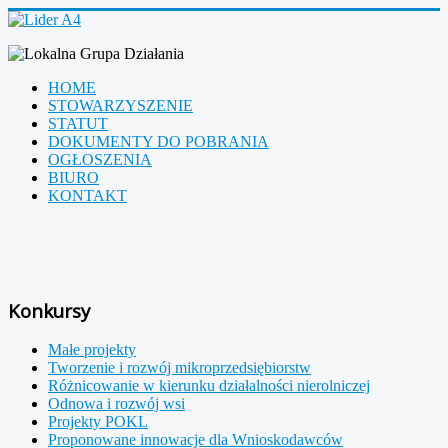
HOME
STOWARZYSZENIE
STATUT
DOKUMENTY DO POBRANIA
OGŁOSZENIA
BIURO
KONTAKT
Konkursy
Małe projekty
Tworzenie i rozwój mikroprzedsiębiorstw
Różnicowanie w kierunku działalności nierolniczej
Odnowa i rozwój wsi
Projekty POKL
Proponowane innowacje dla Wnioskodawców