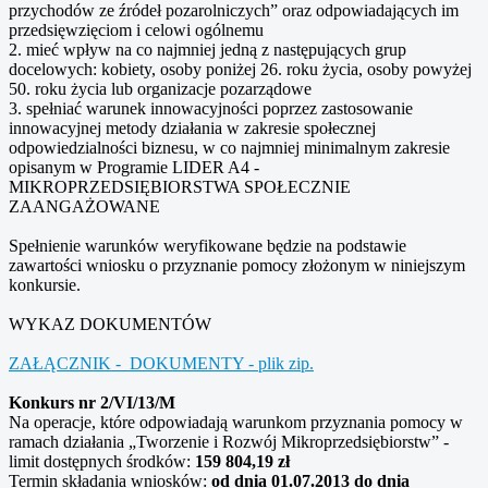
przychodów ze źródeł pozarolniczych” oraz odpowiadających im
przedsięwzięciom i celowi ogólnemu
2. mieć wpływ na co najmniej jedną z następujących grup
docelowych: kobiety, osoby poniżej 26. roku życia, osoby powyżej
50. roku życia lub organizacje pozarządowe
3. spełniać warunek innowacyjności poprzez zastosowanie
innowacyjnej metody działania w zakresie społecznej
odpowiedzialności biznesu, w co najmniej minimalnym zakresie
opisanym w Programie LIDER A4 -
MIKROPRZEDSIĘBIORSTWA SPOŁECZNIE
ZAANGAŻOWANE
Spełnienie warunków weryfikowane będzie na podstawie
zawartości wniosku o przyznanie pomocy złożonym w niniejszym
konkursie.
WYKAZ DOKUMENTÓW
ZAŁĄCZNIK - DOKUMENTY - plik zip.
Konkurs nr 2/VI/13/M
Na operacje, które odpowiadają warunkom przyznania pomocy w
ramach działania „Tworzenie i Rozwój Mikroprzedsiębiorstw” -
limit dostępnych środków:
159 804,19 zł
Termin składania wniosków:
od dnia 01.07.2013 do dnia