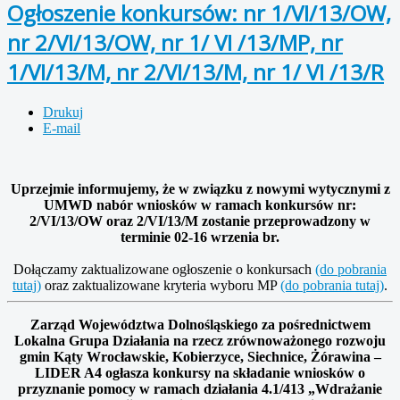
Ogłoszenie konkursów: nr 1/VI/13/OW,
nr 2/VI/13/OW, nr 1/ VI /13/MP, nr
1/VI/13/M, nr 2/VI/13/M, nr 1/ VI /13/R
Drukuj
E-mail
Uprzejmie informujemy, że w związku z nowymi wytycznymi z
UMWD nabór wniosków w ramach konkursów nr:
2/VI/13/OW oraz 2/VI/13/M zostanie przeprowadzony w
terminie 02-16 wrzenia br.
Dołączamy zaktualizowane ogłoszenie o konkursach
(do pobrania
tutaj)
oraz zaktualizowane kryteria wyboru MP
(do pobrania tutaj)
.
Zarząd Województwa Dolnośląskiego za pośrednictwem
Lokalna Grupa Działania na rzecz zrównoważonego rozwoju
gmin Kąty Wrocławskie, Kobierzyce, Siechnice, Żórawina –
LIDER A4 ogłasza konkursy na składanie wniosków o
przyznanie pomocy w ramach działania 4.1/413 „Wdrażanie