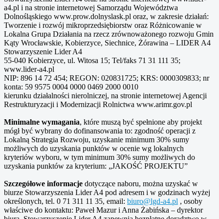
a4.pl i na stronie internetowej Samorządu Województwa
Dolnośląskiego www.prow.dolnyslask.pl oraz, w zakresie działań:
Tworzenie i rozwój mikroprzedsiębiorstw oraz Różnicowanie w
Lokalna Grupa Działania na rzecz zrównoważonego rozwoju Gmin
Kąty Wrocławskie, Kobierzyce, Siechnice, Żórawina – LIDER A4
Stowarzyszenie Lider A4
55-040 Kobierzyce, ul. Witosa 15; Tel/faks 71 31 111 35;
www.lider-a4.pl
NIP: 896 14 72 454; REGON: 020831725; KRS: 0000309833; nr
konta: 59 9575 0004 0000 0469 2000 0010
kierunku działalności nierolniczej, na stronie internetowej Agencji
Restrukturyzacji i Modernizacji Rolnictwa www.arimr.gov.pl
Minimalne wymagania
, które muszą być spełnione aby projekt
mógł być wybrany do dofinansowania to: zgodność operacji z
Lokalną Strategia Rozwoju, uzyskanie minimum 30% sumy
możliwych do uzyskania punktów w ocenie wg lokalnych
kryteriów wyboru, w tym minimum 30% sumy możliwych do
uzyskania punktów za kryterium: „JAKOŚĆ PROJEKTU”
Szczegółowe informacje
dotyczące naboru, można uzyskać w
biurze Stowarzyszenia Lider A4 pod adresem i w godzinach wyżej
określonych, tel. 0 71 311 11 35, email:
biuro@lgd-a4.pl
, osoby
właściwe do kontaktu: Paweł Mazur i Anna Żabińska – dyrektor
biura. Stowarzyszenie Lider A4 zapewnia bezpłatne doradztwo w