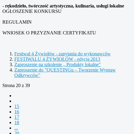
- rękodzieło, twórczość artystyczna, kulinaria, usługi lokalne
OGŁOSZENIE KONKURSU
REGULAMIN
WNIOSEK O PRZYZNANIE CERTYFIKATU
Festiwal 4 Żywiołów - zapytania do wykonawców
FESTIWALU 4 ŻYWIOŁÓW - edycja 2013
Zaproszenie na szkolenie „ Produkty lokalne"
Zaproszenie do "QUESTINGu – Tworzenie Wypraw
Odkrywców"
Strona 20 z 39
15
16
17
18
...
20