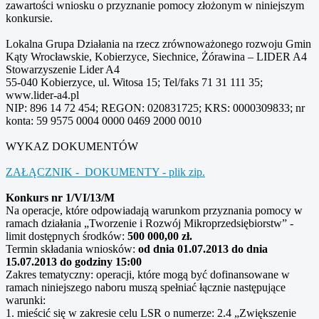
zawartości wniosku o przyznanie pomocy złożonym w niniejszym
konkursie.
Lokalna Grupa Działania na rzecz zrównoważonego rozwoju Gmin
Kąty Wrocławskie, Kobierzyce, Siechnice, Żórawina – LIDER A4
Stowarzyszenie Lider A4
55-040 Kobierzyce, ul. Witosa 15; Tel/faks 71 31 111 35;
www.lider-a4.pl
NIP: 896 14 72 454; REGON: 020831725; KRS: 0000309833; nr
konta: 59 9575 0004 0000 0469 2000 0010
WYKAZ DOKUMENTÓW
ZAŁĄCZNIK - DOKUMENTY - plik zip.
Konkurs nr 1/VI/13/M
Na operacje, które odpowiadają warunkom przyznania pomocy w
ramach działania „Tworzenie i Rozwój Mikroprzedsiębiorstw” -
limit dostępnych środków:
500 000,00 zł.
Termin składania wniosków:
od dnia 01.07.2013 do dnia
15.07.2013 do godziny 15:00
Zakres tematyczny: operacji, które mogą być dofinansowane w
ramach niniejszego naboru muszą spełniać łącznie następujące
warunki:
1. mieścić się w zakresie celu LSR o numerze: 2.4 „Zwiększenie