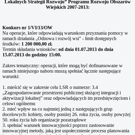
Lokalnych Strategii Rozwoju” Programu Rozwoju Obszarów
Wiejskich 2007-2013:
Konkurs nr 1/VI/13/OW
Na operacje, które odpowiadają warunkom przyznania pomocy w
ramach działania „Odnowa i rozwój wsi” - limit dostępnych
środków:
1 200 000,00 zł.
Termin składania wniosków:
od dnia 01.07.2013 do dnia
15.07.2013 do godziny 15:00.
Zakres tematyczny: operacji, które mogą być dofinansowane w
ramach niniejszego naboru muszą spełniać łącznie następujące
warunki:
1. mieścić się w zakresie celu LSR o numerze: 3.4
„Zagospodarowanie przestrzeni publicznej służącej integracji i
aktywizacji lokalnej” oraz odpowiadających im przedsięwzięciom i
celowi ogólnemu
2. mieć wpływ na co najmniej jedną z następujących grup
docelowych: kobiety, osoby poniżej 26. roku życia, osoby powyżej
50. roku życia lub organizacje pozarządowe
3. spełniać warunek innowacyjności poprzez zastosowanie
innowacyjnej metody, jaką jest uspołecznienie procesu planowania