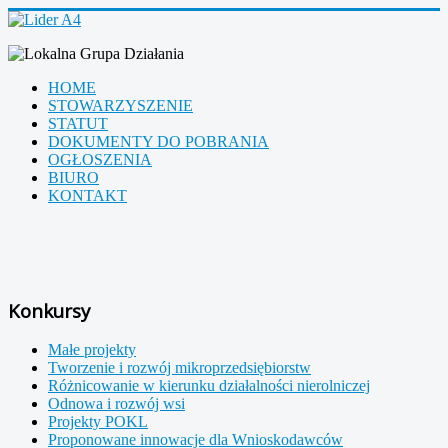
HOME
STOWARZYSZENIE
STATUT
DOKUMENTY DO POBRANIA
OGŁOSZENIA
BIURO
KONTAKT
Konkursy
Małe projekty
Tworzenie i rozwój mikroprzedsiębiorstw
Różnicowanie w kierunku działalności nierolniczej
Odnowa i rozwój wsi
Projekty POKL
Proponowane innowacje dla Wnioskodawców