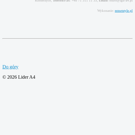
Kobierzyce,
Telefon/Fax
: +48 71 311 11 35,
Email:
biuro@lgd-a4.pl
Wykonanie:
mtnetstyle.pl
Do góry
© 2026 Lider A4