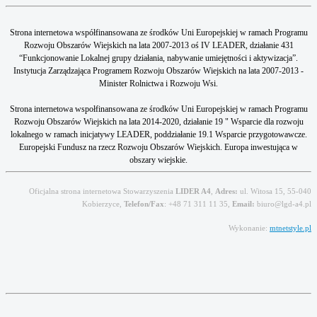
Strona internetowa współfinansowana ze środków Uni Europejskiej w ramach Programu
Rozwoju Obszarów Wiejskich na lata 2007-2013 oś IV LEADER, działanie 431
“Funkcjonowanie Lokalnej grupy działania, nabywanie umiejętności i aktywizacja”.
Instytucja Zarządzająca Programem Rozwoju Obszarów Wiejskich na lata 2007-2013 -
Minister Rolnictwa i Rozwoju Wsi.
Strona internetowa wspołfinansowana ze środków Uni Europejskiej w ramach Programu
Rozwoju Obszarów Wiejskich na lata 2014-2020, działanie 19 " Wsparcie dla rozwoju
lokalnego w ramach inicjatywy LEADER, poddziałanie 19.1 Wsparcie przygotowawcze.
Europejski Fundusz na rzecz Rozwoju Obszarów Wiejskich. Europa inwestująca w
obszary wiejskie.
Oficjalna strona internetowa Stowarzyszenia
LIDER A4
,
Adres:
ul. Witosa 15, 55-040
Kobierzyce,
Telefon/Fax
: +48 71 311 11 35,
Email:
biuro@lgd-a4.pl
Wykonanie:
mtnetstyle.pl