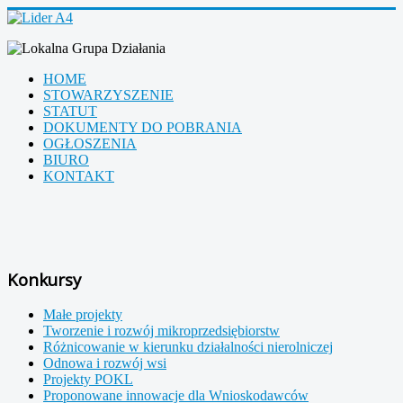
HOME
STOWARZYSZENIE
STATUT
DOKUMENTY DO POBRANIA
OGŁOSZENIA
BIURO
KONTAKT
Konkursy
Małe projekty
Tworzenie i rozwój mikroprzedsiębiorstw
Różnicowanie w kierunku działalności nierolniczej
Odnowa i rozwój wsi
Projekty POKL
Proponowane innowacje dla Wnioskodawców