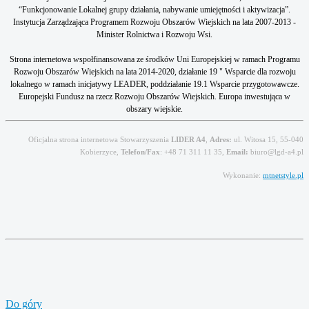
“Funkcjonowanie Lokalnej grupy działania, nabywanie umiejętności i aktywizacja”.
Instytucja Zarządzająca Programem Rozwoju Obszarów Wiejskich na lata 2007-2013 -
Minister Rolnictwa i Rozwoju Wsi.
Strona internetowa wspołfinansowana ze środków Uni Europejskiej w ramach Programu
Rozwoju Obszarów Wiejskich na lata 2014-2020, działanie 19 " Wsparcie dla rozwoju
lokalnego w ramach inicjatywy LEADER, poddziałanie 19.1 Wsparcie przygotowawcze.
Europejski Fundusz na rzecz Rozwoju Obszarów Wiejskich. Europa inwestująca w
obszary wiejskie.
Oficjalna strona internetowa Stowarzyszenia
LIDER A4
,
Adres:
ul. Witosa 15, 55-040
Kobierzyce,
Telefon/Fax
: +48 71 311 11 35,
Email:
biuro@lgd-a4.pl
Wykonanie:
mtnetstyle.pl
Do góry