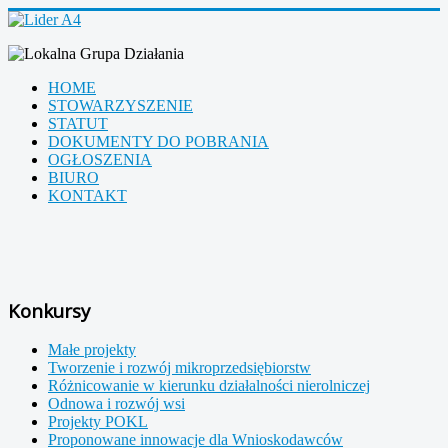
HOME
STOWARZYSZENIE
STATUT
DOKUMENTY DO POBRANIA
OGŁOSZENIA
BIURO
KONTAKT
Konkursy
Małe projekty
Tworzenie i rozwój mikroprzedsiębiorstw
Różnicowanie w kierunku działalności nierolniczej
Odnowa i rozwój wsi
Projekty POKL
Proponowane innowacje dla Wnioskodawców