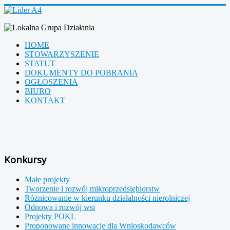
HOME
STOWARZYSZENIE
STATUT
DOKUMENTY DO POBRANIA
OGŁOSZENIA
BIURO
KONTAKT
Konkursy
Małe projekty
Tworzenie i rozwój mikroprzedsiębiorstw
Różnicowanie w kierunku działalności nierolniczej
Odnowa i rozwój wsi
Projekty POKL
Proponowane innowacje dla Wnioskodawców