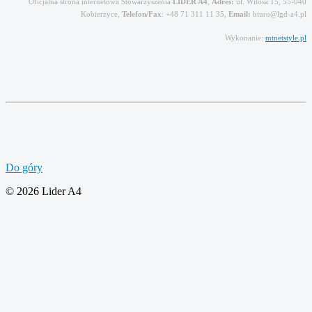
Oficjalna strona internetowa Stowarzyszenia
LIDER A4
,
Adres:
ul. Witosa 15, 55-040
Kobierzyce,
Telefon/Fax
: +48 71 311 11 35,
Email:
biuro@lgd-a4.pl
Wykonanie:
mtnetstyle.pl
Do góry
© 2026 Lider A4