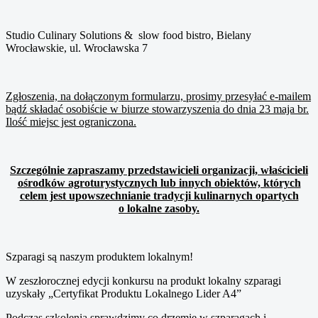
Studio Culinary Solutions & slow food bistro, Bielany
Wrocławskie, ul. Wrocławska 7
Zgłoszenia, na dołączonym formularzu, prosimy przesyłać e-mailem
bądź składać osobiście w biurze stowarzyszenia do dnia 23 maja br.
Ilość miejsc jest ograniczona.
Szczególnie zapraszamy przedstawicieli organizacji, właścicieli
ośrodków agroturystycznych lub innych obiektów, których
celem jest upowszechnianie tradycji kulinarnych opartych
o lokalne zasoby.
Szparagi są naszym produktem lokalnym!
W zeszłorocznej edycji konkursu na produkt lokalny szparagi
uzyskały „Certyfikat Produktu Lokalnego Lider A4”
Podczas szkolenia sprawdzimy co drzemie w szparagach i