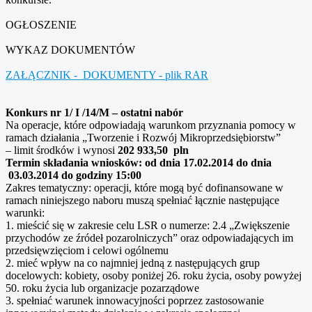
OGŁOSZENIE
WYKAZ DOKUMENTÓW
ZAŁĄCZNIK - DOKUMENTY - plik RAR
Konkurs nr 1/ I /14/M – ostatni nabór
Na operacje, które odpowiadają warunkom przyznania pomocy w
ramach działania „Tworzenie i Rozwój Mikroprzedsiębiorstw”
– limit środków i wynosi
202 933,50 pln
Termin składania wniosków: od dnia 17.02.2014 do dnia
03.03.2014 do godziny 15:00
Zakres tematyczny: operacji, które mogą być dofinansowane w
ramach niniejszego naboru muszą spełniać łącznie następujące
warunki:
1. mieścić się w zakresie celu LSR o numerze: 2.4 „Zwiększenie
przychodów ze źródeł pozarolniczych” oraz odpowiadających im
przedsięwzięciom i celowi ogólnemu
2. mieć wpływ na co najmniej jedną z następujących grup
docelowych: kobiety, osoby poniżej 26. roku życia, osoby powyżej
50. roku życia lub organizacje pozarządowe
3. spełniać warunek innowacyjności poprzez zastosowanie