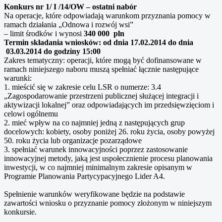
Konkurs nr 1/ I /14/OW – ostatni nabór
Na operacje, które odpowiadają warunkom przyznania pomocy w
ramach działania „Odnowa i rozwój wsi”
– limit środków i wynosi
340 000 pln
Termin składania wniosków: od dnia 17.02.2014 do dnia
03.03.2014 do godziny 15:00
Zakres tematyczny: operacji, które mogą być dofinansowane w
ramach niniejszego naboru muszą spełniać łącznie następujące
warunki:
1. mieścić się w zakresie celu LSR o numerze: 3.4
„Zagospodarowanie przestrzeni publicznej służącej integracji i
aktywizacji lokalnej” oraz odpowiadających im przedsięwzięciom i
celowi ogólnemu
2. mieć wpływ na co najmniej jedną z następujących grup
docelowych: kobiety, osoby poniżej 26. roku życia, osoby powyżej
50. roku życia lub organizacje pozarządowe
3. spełniać warunek innowacyjności poprzez zastosowanie
innowacyjnej metody, jaką jest uspołecznienie procesu planowania
inwestycji, w co najmniej minimalnym zakresie opisanym w
Programie Planowania Partycypacyjnego Lider A4.
Spełnienie warunków weryfikowane będzie na podstawie
zawartości wniosku o przyznanie pomocy złożonym w niniejszym
konkursie.