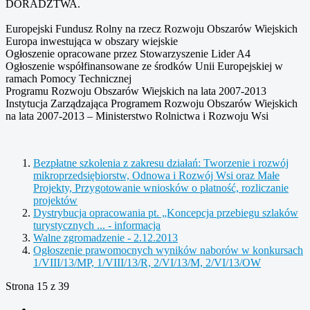
DORADZTWA.
Europejski Fundusz Rolny na rzecz Rozwoju Obszarów Wiejskich
Europa inwestująca w obszary wiejskie
Ogłoszenie opracowane przez Stowarzyszenie Lider A4
Ogłoszenie współfinansowane ze środków Unii Europejskiej w
ramach Pomocy Technicznej
Programu Rozwoju Obszarów Wiejskich na lata 2007-2013
Instytucja Zarządzająca Programem Rozwoju Obszarów Wiejskich
na lata 2007-2013 – Ministerstwo Rolnictwa i Rozwoju Wsi
Bezpłatne szkolenia z zakresu działań: Tworzenie i rozwój
mikroprzedsiębiorstw, Odnowa i Rozwój Wsi oraz Małe
Projekty, Przygotowanie wniosków o płatność, rozliczanie
projektów
Dystrybucja opracowania pt. „Koncepcja przebiegu szlaków
turystycznych ... - informacja
Walne zgromadzenie - 2.12.2013
Ogłoszenie prawomocnych wyników naborów w konkursach
1/VIII/13/MP, 1/VIII/13/R, 2/VI/13/M, 2/VI/13/OW
Strona 15 z 39