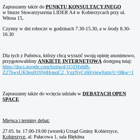
Zapraszamy także do
PUNKTU KONSULTACYJNEGO
w biurze Stowarzyszenia LIDER A4 w Kobierzycach przy ul.
Witosa 15,
Czynny w dni robocze w godzinach 7.30-15.30, a w środy 8.30-
16.30
Dla tych z Państwa, którzy chcą wyrazić swoją opinię anonimowo,
przygotowaliśmy
ANKIETĘ INTERNETOWĄ
dostępną tutaj:
https://docs.google.com/forms/
d/1QZHs6tB-
Z27bwsUKlleu91fjSjtHonqC2_
VqzNvCr60/viewform?c=0&w=1
Zapraszamy także do wcięcia udziału w
DEBATACH OPEN
SPACE
Miejsca i terminy debat:
27.05. br. 17.00-19.00 (wtorek) Urząd Gminy Kobierzyce,
Kobierzyce
, al. Pałacowa 1, sala Błękitna