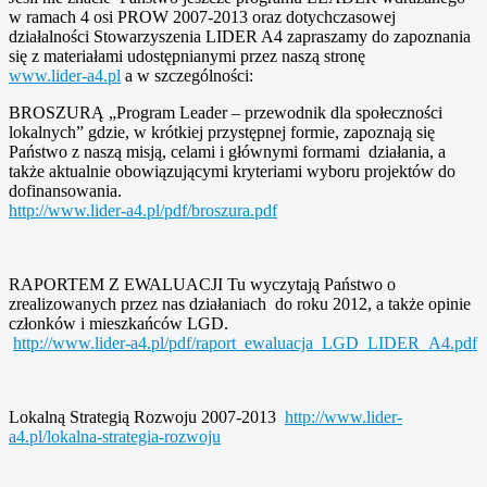
w ramach 4 osi PROW 2007-2013 oraz dotychczasowej
działalności Stowarzyszenia LIDER A4 zapraszamy do zapoznania
się z materiałami udostępnianymi przez naszą stronę
www.lider-a4.pl
a w szczególności:
BROSZURĄ „Program Leader – przewodnik dla społeczności
lokalnych” gdzie, w krótkiej przystępnej formie, zapoznają się
Państwo z naszą misją, celami i głównymi formami działania, a
także aktualnie obowiązującymi kryteriami wyboru projektów do
dofinansowania.
http://www.lider-a4.pl/pdf/broszura.pdf
RAPORTEM Z EWALUACJI Tu wyczytają Państwo o
zrealizowanych przez nas działaniach do roku 2012, a także opinie
członków i mieszkańców LGD.
http://www.lider-a4.pl/pdf/raport_ewaluacja_LGD_LIDER_A4.pdf
Lokalną Strategią Rozwoju 2007-2013
http://www.lider-
a4.pl/lokalna-strategia-rozwoju