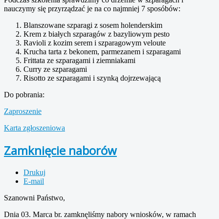
nauczymy się przyrządzać je na co najmniej 7 sposóbów:
Blanszowane szparagi z sosem holenderskim
Krem z białych szparagów z bazyliowym pesto
Ravioli z kozim serem i szparagowym veloute
Krucha tarta z bekonem, parmezanem i szparagami
Frittata ze szparagami i ziemniakami
Curry ze szparagami
Risotto ze szparagami i szynką dojrzewającą
Do pobrania:
Zaproszenie
Karta zgłoszeniowa
Zamknięcie naborów
Drukuj
E-mail
Szanowni Państwo,
Dnia 03. Marca br. zamknęliśmy nabory wniosków, w ramach