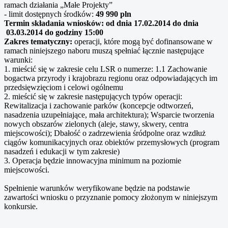
ramach działania „Małe Projekty”
- limit dostępnych środków:
49 990 pln
Termin składania wniosków: od dnia 17.02.2014 do dnia
03.03.2014 do godziny 15:00
Zakres tematyczny:
operacji, które mogą być dofinansowane w
ramach niniejszego naboru muszą spełniać łącznie następujące
warunki:
1. mieścić się w zakresie celu LSR o numerze: 1.1 Zachowanie
bogactwa przyrody i krajobrazu regionu oraz odpowiadających im
przedsięwzięciom i celowi ogólnemu
2. mieścić się w zakresie następujących typów operacji:
Rewitalizacja i zachowanie parków (koncepcje odtworzeń,
nasadzenia uzupełniające, mała architektura); Wsparcie tworzenia
nowych obszarów zielonych (aleje, stawy, skwery, centra
miejscowości); Dbałość o zadrzewienia śródpolne oraz wzdłuż
ciągów komunikacyjnych oraz obiektów przemysłowych (program
nasadzeń i edukacji w tym zakresie)
3. Operacja będzie innowacyjna minimum na poziomie
miejscowości.
Spełnienie warunków weryfikowane będzie na podstawie
zawartości wniosku o przyznanie pomocy złożonym w niniejszym
konkursie.