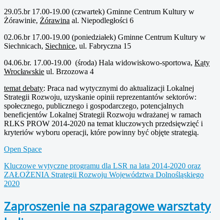
29.05.br 17.00-19.00 (czwartek) Gminne Centrum Kultury w
Żórawinie,
Żórawina
al. Niepodległości 6
02.06.br 17.00-19.00 (poniedziałek) Gminne Centrum Kultury w
Siechnicach,
Siechnice
, ul. Fabryczna 15
04.06.br. 17.00-19.00 (środa) Hala widowiskowo-sportowa,
Kąty
Wrocławskie
ul. Brzozowa 4
temat debaty
: Praca nad wytycznymi do aktualizacji Lokalnej
Strategii Rozwoju, uzyskanie opinii reprezentantów sektorów:
społecznego, publicznego i gospodarczego, potencjalnych
beneficjentów Lokalnej Strategii Rozwoju wdrażanej w ramach
RLKS PROW 2014-2020 na temat kluczowych przedsięwzięć i
kryteriów wyboru operacji, które powinny być objęte strategią.
Open Space
Kluczowe wytyczne programu dla LSR na lata 2014-2020 oraz
ZAŁOŻENIA Strategii Rozwoju Województwa Dolnośląskiego
2020
Zaproszenie na szparagowe warsztaty