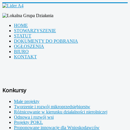
HOME
STOWARZYSZENIE
STATUT
DOKUMENTY DO POBRANIA
OGŁOSZENIA
BIURO
KONTAKT
Konkursy
Małe projekty
Tworzenie i rozwój mikroprzedsiębiorstw
Różnicowanie w kierunku działalności nierolniczej
Odnowa i rozwój wsi
Projekty POKL
Proponowane innowacje dla Wnioskodawców