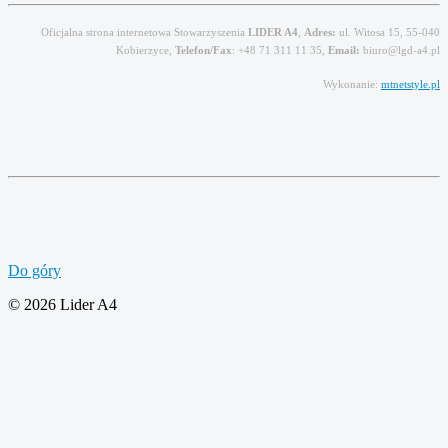
Oficjalna strona internetowa Stowarzyszenia
LIDER A4
,
Adres:
ul. Witosa 15, 55-040
Kobierzyce,
Telefon/Fax
: +48 71 311 11 35,
Email:
biuro@lgd-a4.pl
Wykonanie:
mtnetstyle.pl
Do góry
© 2026 Lider A4