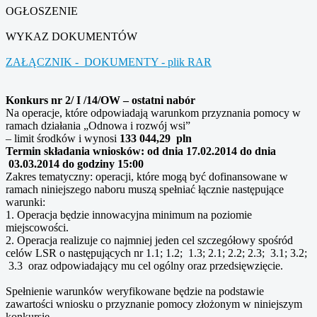
OGŁOSZENIE
WYKAZ DOKUMENTÓW
ZAŁĄCZNIK - DOKUMENTY - plik RAR
Konkurs nr 2/ I /14/OW – ostatni nabór
Na operacje, które odpowiadają warunkom przyznania pomocy w
ramach działania „Odnowa i rozwój wsi”
– limit środków i wynosi
133 044,29 pln
Termin składania wniosków: od dnia 17.02.2014 do dnia
03.03.2014 do godziny 15:00
Zakres tematyczny: operacji, które mogą być dofinansowane w
ramach niniejszego naboru muszą spełniać łącznie następujące
warunki:
1. Operacja będzie innowacyjna minimum na poziomie
miejscowości.
2. Operacja realizuje co najmniej jeden cel szczegółowy spośród
celów LSR o następujących nr 1.1; 1.2; 1.3; 2.1; 2.2; 2.3; 3.1; 3.2;
3.3 oraz odpowiadający mu cel ogólny oraz przedsięwzięcie.
Spełnienie warunków weryfikowane będzie na podstawie
zawartości wniosku o przyznanie pomocy złożonym w niniejszym
konkursie.