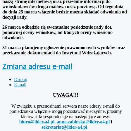
naszą stronę internetową oraz przesłanie informacji do
wnioskodawców drogą mailową oraz pocztową. Od tego dnia
do dnia 25 marca włącznie będzie można składać odwołania od
decyzji rady.
26 marca odbędzie się ewentualne posiedzenie rady dot.
ponownej oceny wniosków, od których oceny wniesiono
odwołanie.
31 marca planujemy ogłoszenie prawomocnych wyników oraz
przekazanie dokumentacji do Instytucji Wdrażających.
Zmiana adresu e-mail
Drukuj
E-mail
UWAGA!!!
W związku z przenosinami serwera nasze adresy e-mail do
poniedziałku włącznie mogą pozostawać nieczynne, prosimy
kierować korespondencję na następujące adresy:
biuro@lider-a4.pl
,
anna.zabinska@lider-a4.pl
i
sekretariat@lider-a4.pl