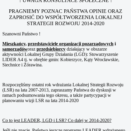
! UWAGA KONSULTACE SPOŁECZNE !
PRAGNIEMY POZNAC PAŃSTWA OPINIE ORAZ
ZAPROSIĆ DO WSPÓŁTWORZENIA LOKALNEJ
STRATEGII ROZWOJU 2014-2020
Szanowni Państwo !
Mieszkańcy
,
przedstawiciele organizacji pozarządowych
i
samorządów
oraz
przedsiębiorcy
działający w obszarze
aktywności Lokalnej Grupy Działania (LGD): Stowarzyszenie
LIDER A4 tj. w obrębie gmin: Kobierzyce, Kąty Wrocławskie,
Siechnice i Żórawina.
Rozpoczęliśmy ostatni rok wdrażania Lokalnej Strategii Rozwoju
(LSR) na lata 2007-2013, zapraszamy Państwa do dyskusji w
ramach podsumowania tego okresu, a także partycypacji w
planowaniu wizji LSR na lata 2014-2020
Co to jest LEADER, LGD i LSR? Co dalej w 2014-2020?
Jeśli nie znacie Państwo jeszcze programu LEADER wdrażanego