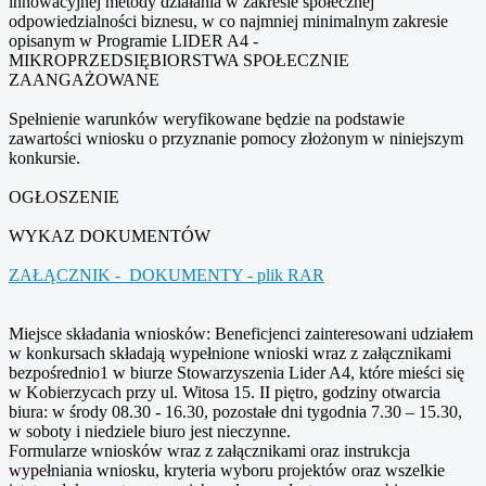
innowacyjnej metody działania w zakresie społecznej
odpowiedzialności biznesu, w co najmniej minimalnym zakresie
opisanym w Programie LIDER A4 -
MIKROPRZEDSIĘBIORSTWA SPOŁECZNIE
ZAANGAŻOWANE
Spełnienie warunków weryfikowane będzie na podstawie
zawartości wniosku o przyznanie pomocy złożonym w niniejszym
konkursie.
OGŁOSZENIE
WYKAZ DOKUMENTÓW
ZAŁĄCZNIK - DOKUMENTY - plik RAR
Miejsce składania wniosków: Beneficjenci zainteresowani udziałem
w konkursach składają wypełnione wnioski wraz z załącznikami
bezpośrednio1 w biurze Stowarzyszenia Lider A4, które mieści się
w Kobierzycach przy ul. Witosa 15. II piętro, godziny otwarcia
biura: w środy 08.30 - 16.30, pozostałe dni tygodnia 7.30 – 15.30,
w soboty i niedziele biuro jest nieczynne.
Formularze wniosków wraz z załącznikami oraz instrukcja
wypełniania wniosku, kryteria wyboru projektów oraz wszelkie