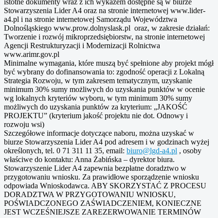
istotne dokumenty wraz z ich wykazem dostępne są w biurze
Stowarzyszenia Lider A4 oraz na stronie internetowej www.lider-
a4.pl i na stronie internetowej Samorządu Województwa
Dolnośląskiego www.prow.dolnyslask.pl oraz, w zakresie działań:
Tworzenie i rozwój mikroprzedsiębiorstw, na stronie internetowej
Agencji Restrukturyzacji i Modernizacji Rolnictwa
www.arimr.gov.pl
Minimalne wymagania, które muszą być spełnione aby projekt mógł
być wybrany do dofinansowania to: zgodność operacji z Lokalną
Strategia Rozwoju, w tym zakresem tematycznym, uzyskanie
minimum 30% sumy możliwych do uzyskania punktów w ocenie
wg lokalnych kryteriów wyboru, w tym minimum 30% sumy
możliwych do uzyskania punktów za kryterium: „JAKOŚĆ
PROJEKTU” (kryterium jakość projektu nie dot. Odnowy i
rozwoju wsi)
Szczegółowe informacje dotyczące naboru, można uzyskać w
biurze Stowarzyszenia Lider A4 pod adresem i w godzinach wyżej
określonych, tel. 0 71 311 11 35, email:
biuro@lgd-a4.pl
, osoby
właściwe do kontaktu: Anna Żabińska – dyrektor biura.
Stowarzyszenie Lider A4 zapewnia bezpłatne doradztwo w
przygotowaniu wniosku. Za prawidłowe sporządzenie wniosku
odpowiada Wnioskodawca. ABY SKORZYSTAĆ Z PROCESU
DORADZTWA W PRZYGOTOWANIU WNIOSKU,
POŚWIADCZONEGO ZAŚWIADCZENIEM, KONIECZNE
JEST WCZEŚNIEJSZE ZAREZERWOWANIE TERMINÓW