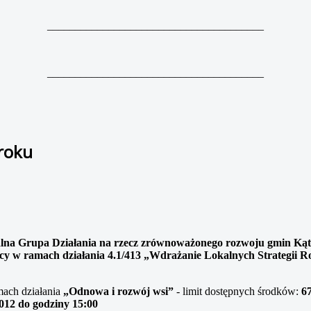
_______________________________________
_______________________________________
 roku
na Grupa Działania na rzecz zrównoważonego rozwoju gmin Kąt
ocy w ramach działania 4.1/413 „Wdrażanie Lokalnych Strategii
mach działania
„Odnowa i rozwój wsi”
- limit dostępnych środków:
67
012 do godziny 15:00