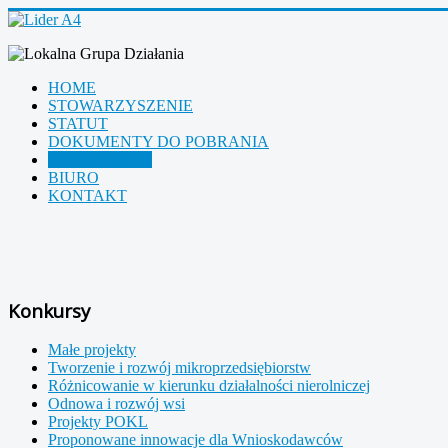
HOME
STOWARZYSZENIE
STATUT
DOKUMENTY DO POBRANIA
OGŁOSZENIA
BIURO
KONTAKT
Konkursy
Małe projekty
Tworzenie i rozwój mikroprzedsiębiorstw
Różnicowanie w kierunku działalności nierolniczej
Odnowa i rozwój wsi
Projekty POKL
Proponowane innowacje dla Wnioskodawców