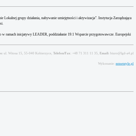
kalnej grupy działania, nabywanie umiejętności i aktywizacja”. Instytucja Zarządzająca
si.
go w ramach inicjatywy LEADER, poddziałanie 19.1 Wsparcie przygotowawcze. Europejski
s:
ul. Witosa 15, 55-040 Kobierzyce,
Telefon/Fax
: +48 71 311 11 35,
Email:
biuro@lgd-a4.pl
Wykonanie:
mtnetstyle.pl