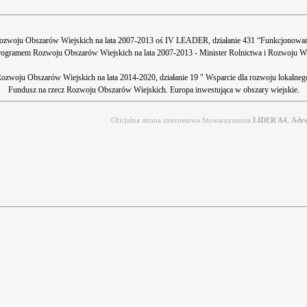
woju Obszarów Wiejskich na lata 2007-2013 oś IV LEADER, działanie 431 “Funkcjonowanie Lo
ogramem Rozwoju Obszarów Wiejskich na lata 2007-2013 - Minister Rolnictwa i Rozwoju W
ozwoju Obszarów Wiejskich na lata 2014-2020, działanie 19 " Wsparcie dla rozwoju lokalne
Fundusz na rzecz Rozwoju Obszarów Wiejskich. Europa inwestująca w obszary wiejskie.
Oficjalna strona internetowa Stowarzyszenia
LIDER A4
,
Adre